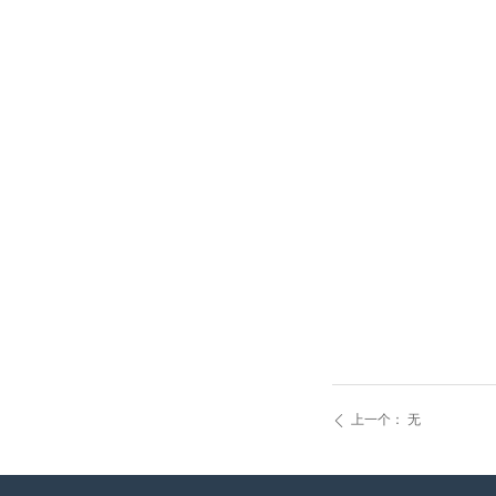
上一个：
无
ꄴ